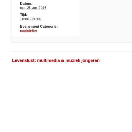
Datum:
ma, 25 apr 2016
Tijd:
18:00 - 20:00
Evenement Categorie:
naaiatelier
Evenement
«
Levenslust: multimedia & muziek jongeren
Navigatie