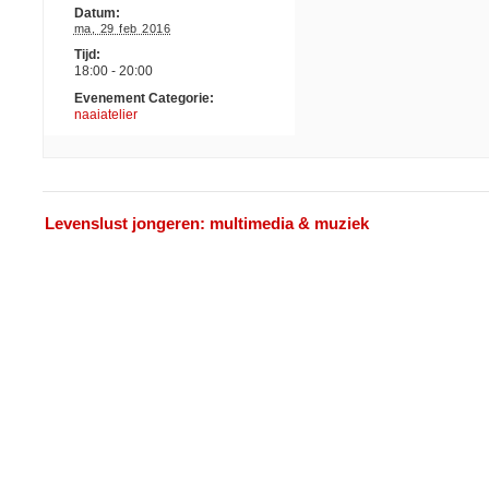
Datum:
ma, 29 feb 2016
Tijd:
18:00 - 20:00
Evenement Categorie:
naaiatelier
Evenement
«
Levenslust jongeren: multimedia & muziek
Navigatie