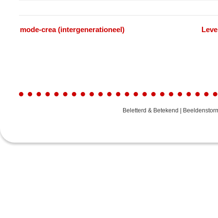
Evenement
«
mode-crea (intergenerationeel)
Leve
Navigatie
Beletterd & Betekend | Beeldenstor