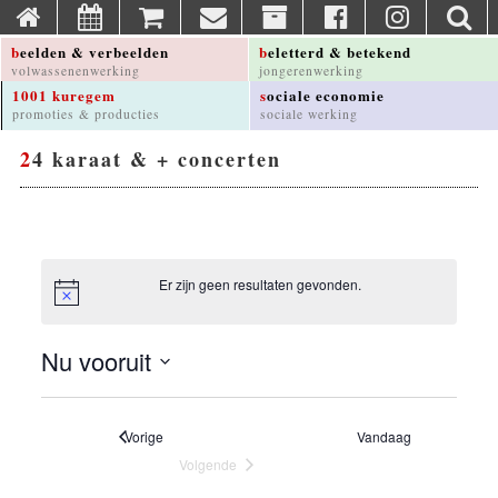
beelden & verbeelden
beletterd & betekend
volwassenenwerking
jongerenwerking
1001 kuregem
sociale economie
promoties & producties
sociale werking
24 karaat & + concerten
Er zijn geen resultaten gevonden.
Nu vooruit
Selecteer
een
datum
Evenementen
Vorige
Vandaag
Volgende
Evenementen