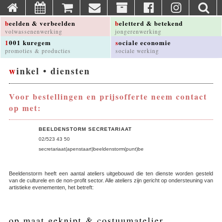
beelden & verbeelden
beletterd & betekend
volwassenenwerking
jongerenwerking
1001 kuregem
sociale economie
promoties & producties
sociale werking
winkel • diensten
Voor bestellingen en prijsofferte neem contact
op met:
BEELDENSTORM SECRETARIAAT
02/523 43 50
secretariaat(apenstaart)beeldenstorm(punt)be
Beeldenstorm heeft een aantal ateliers uitgebouwd die ten dienste worden gesteld
van de culturele en de non-profit sector. Alle ateliers zijn gericht op ondersteuning van
artistieke evenementen, het betreft:
op maat geknipt & costuumatelier