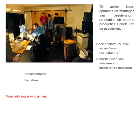
Dit atelier levert
opnames en montages
van beeldenstorm
producties en externe
producties. Enkele van
de activiteiten:
Beeldenstorm-TV, mini-
sitcom “vzw
t.r.e.k.h.o.n.d.”
Portretreeksen van
artiesten en
inspirerende personen
Documentaires
Dansfilms
Meer informatie vind je hier.