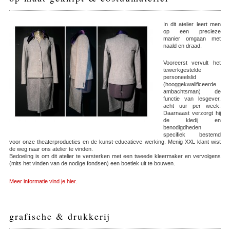
In dit atelier leert men
op een precieze
manier omgaan met
naald en draad.
Vooreerst vervult het
tewerkgestelde
personeelslid
(hooggekwalificeerde
ambachtsman) de
functie van lesgever,
acht uur per week.
Daarnaast verzorgt hij
de kledij en
benodigdheden
specifiek bestemd
voor onze theaterproducties en de kunst-educatieve werking. Menig XXL klant wist
de weg naar ons atelier te vinden.
Bedoeling is om dit atelier te versterken met een tweede kleermaker en vervolgens
(mits het vinden van de nodige fondsen) een boetiek uit te bouwen.
Meer informatie vind je hier.
grafische & drukkerij