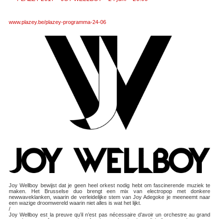
www.plazey.be/plazey-programma-24-06
Joy Wellboy bewijst dat je geen heel orkest nodig hebt om fascinerende muziek te
maken. Het Brusselse duo brengt een mix van electropop met donkere
newwaveklanken, waarin de verleidelijke stem van Joy Adegoke je meeneemt naar
een wazige droomwereld waarin niet alles is wat het lijkt.
​/
Joy Wellboy est la preuve qu’il n’est pas nécessaire d’avoir un orchestre au grand