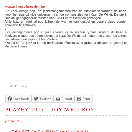
www.princess4president.be
De veelkleurige pop- en jazzarrangementen van de ritmesectie vormen de basis
voor het eigenzinnige universum van de compostities van Kaat De Windt. De sterk
sociaal geëngageerde teksten van Elvis Peeters worden gezongen
Vrije jazz en minimal pop krijgen de warmte van gospel en desert blues zonder
rauwheid te schuwen.
​/
Les arrangements pop et jazz colorés de la section rythme servent de base à
l’univers unique des compositions de Kaat De Windt, qui mettent en valeur les textes
socialement engagés d’Elvis Peeters.
Quand le free jazz et la pop minimaliste côtoient avec grâce la chaleur du gospel et
du desert blues.
deel / partager:
Facebook
Twitter
E-mail
Print
PLAZEY 2017 – JOY WELLBOY
jun 24, 2017
PLAZEY 2017 – JOY WELLBOY – 24 juni – 20:00