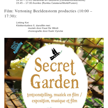
14:30 – 15:45 Gerammel en Geboenk (Cumbia/Rumba/World)
15:45 – 17:30 Arumbo (Rumba Catalana/World/Fusion)
Film: Vertoning Beeldenstorm producties (10:00 –
17:30):
Linking Ket
Klokkenluiders II, dansfilm met:
muziek door Kaat De Windt
choreografie door Karin Vyncke