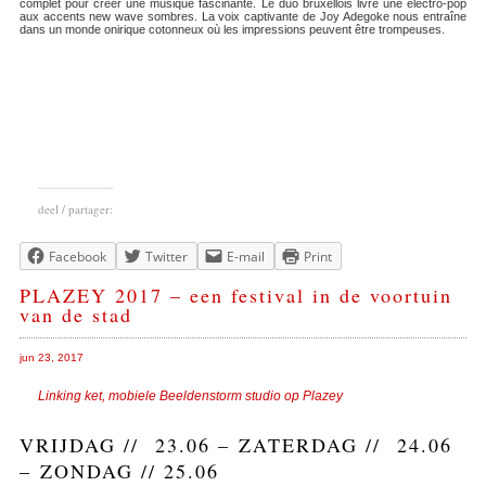
complet pour créer une musique fascinante. Le duo bruxellois livre une electro-pop
aux accents new wave sombres. La voix captivante de Joy Adegoke nous entraîne
dans un monde onirique cotonneux où les impressions peuvent être trompeuses.
deel / partager:
Facebook
Twitter
E-mail
Print
PLAZEY 2017 – een festival in de voortuin
van de stad
jun 23, 2017
Linking ket, mobiele Beeldenstorm studio op Plazey
VRIJDAG // 23.06 – ZATERDAG // 24.06
– ZONDAG // 25.06