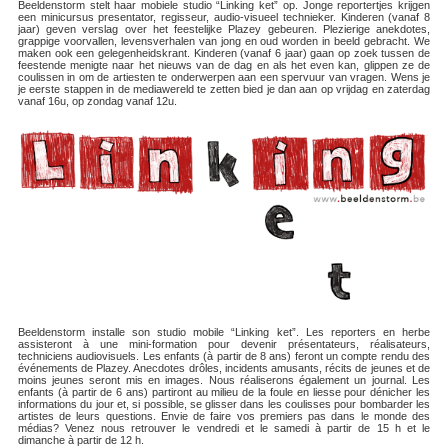
Beeldenstorm stelt haar mobiele studio “Linking ket” op. Jonge reportertjes krijgen
een minicursus presentator, regisseur, audio-visueel technieker. Kinderen (vanaf 8
jaar) geven verslag over het feestelijke Plazey gebeuren. Plezierige anekdotes,
grappige voorvallen, levensverhalen van jong en oud worden in beeld gebracht. We
maken ook een gelegenheidskrant. Kinderen (vanaf 6 jaar) gaan op zoek tussen de
feestende menigte naar het nieuws van de dag en als het even kan, glippen ze de
coulissen in om de artiesten te onderwerpen aan een spervuur van vragen. Wens je
je eerste stappen in de mediawereld te zetten bied je dan aan op vrijdag en zaterdag
vanaf 16u, op zondag vanaf 12u.
Beeldenstorm installe son studio mobile “Linking ket”. Les reporters en herbe
assisteront à une mini-formation pour devenir présentateurs, réalisateurs,
techniciens audiovisuels. Les enfants (à partir de 8 ans) feront un compte rendu des
événements de Plazey. Anecdotes drôles, incidents amusants, récits de jeunes et de
moins jeunes seront mis en images. Nous réaliserons également un journal. Les
enfants (à partir de 6 ans) partiront au milieu de la foule en liesse pour dénicher les
informations du jour et, si possible, se glisser dans les coulisses pour bombarder les
artistes de leurs questions. Envie de faire vos premiers pas dans le monde des
médias? Venez nous retrouver le vendredi et le samedi à partir de 15 h et le
dimanche à partir de 12 h.