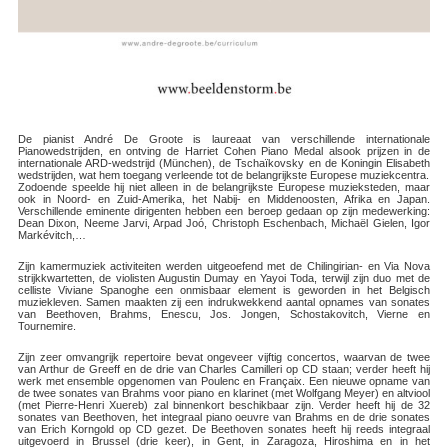
De pianist André De Groote is laureaat van verschillende internationale
Pianowedstrijden, en ontving de Harriet Cohen Piano Medal alsook prijzen in de
internationale ARD-wedstrijd (München), de Tschaïkovsky en de Koningin Elisabeth
wedstrijden, wat hem toegang verleende tot de belangrijkste Europese muziekcentra.
Zodoende speelde hij niet alleen in de belangrijkste Europese muzieksteden, maar
ook in Noord- en Zuid-Amerika, het Nabij- en Middenoosten, Afrika en Japan.
Verschillende eminente dirigenten hebben een beroep gedaan op zijn medewerking:
Dean Dixon, Neeme Jarvi, Arpad Joó, Christoph Eschenbach, Michaël Gielen, Igor
Markévitch,…
Zijn kamermuziek activiteiten werden uitgeoefend met de Chilingirian- en Via Nova
strijkkwartetten, de violisten Augustin Dumay en Yayoi Toda, terwijl zijn duo met de
celliste Viviane Spanoghe een onmisbaar element is geworden in het Belgisch
muziekleven. Samen maakten zij een indrukwekkend aantal opnames van sonates
van Beethoven, Brahms, Enescu, Jos. Jongen, Schostakovitch, Vierne en
Tournemire.
Zijn zeer omvangrijk repertoire bevat ongeveer vijftig concertos, waarvan de twee
van Arthur de Greeff en de drie van Charles Camilleri op CD staan; verder heeft hij
werk met ensemble opgenomen van Poulenc en Françaix. Een nieuwe opname van
de twee sonates van Brahms voor piano en klarinet (met Wolfgang Meyer) en altviool
(met Pierre-Henri Xuereb) zal binnenkort beschikbaar zijn. Verder heeft hij de 32
sonates van Beethoven, het integraal piano oeuvre van Brahms en de drie sonates
van Erich Korngold op CD gezet. De Beethoven sonates heeft hij reeds integraal
uitgevoerd in Brussel (drie keer), in Gent, in Zaragoza, Hiroshima en in het