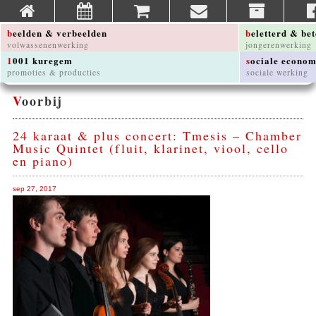
beelden & verbeelden
beletterd & be
volwassenenwerking
jongerenwerking
1001 kuregem
sociale econom
promoties & producties
sociale werking
Voorbij
24 karaat & plus concert: Tmesis – Chamber
Music Quintet (fluit, klarinet, viool, cello
en piano)
sep 27, 2017