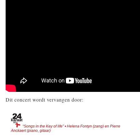
Dit concert wordt vervangen door:
“Songs in the Key of life” • Helena Fontyn (zang) en Pierre
Anckaert (piano, gitaar)