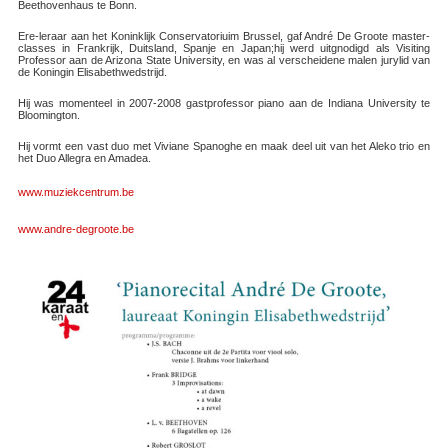
Beethovenhaus te Bonn.
Ere-leraar aan het Koninklijk Conservatoriuim Brussel, gaf André De Groote master-
classes in Frankrijk, Duitsland, Spanje en Japan;hij werd uitgnodigd als Visiting
Professor aan de Arizona State University, en was al verscheidene malen jurylid van
de Koningin Elisabethwedstrijd.
Hij was momenteel in 2007-2008 gastprofessor piano aan de Indiana University te
Bloomington.
Hij vormt een vast duo met Viviane Spanoghe en maak deel uit van het Aleko trio en
het Duo Allegra en Amadea.
www.muziekcentrum.be
www.andre-degroote.be