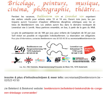
inscrire & plus d’infos/inschrijven & meer info:
secretariaat@beeldenstorm.be –
02/523 43 50
zie Beletterd & Betekend website:
beeldenstorm.be/beletterd-betekend/ole-tis-conge-
een-driedaags-zomeratelier/