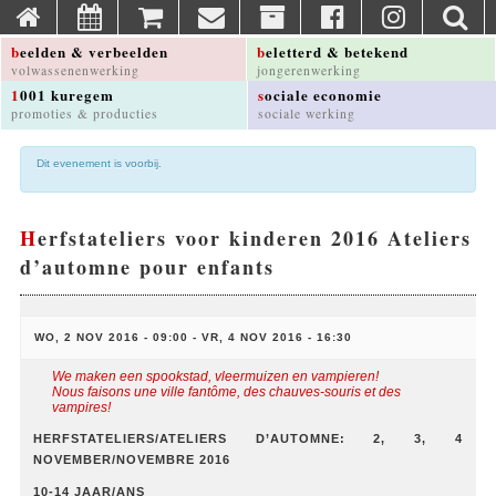
beelden & verbeelden
beletterd & betekend
volwassenenwerking
jongerenwerking
1001 kuregem
sociale economie
promoties & producties
sociale werking
Dit evenement is voorbij.
Herfstateliers voor kinderen 2016 Ateliers
d’automne pour enfants
WO, 2 NOV 2016 - 09:00
-
VR, 4 NOV 2016 - 16:30
We maken een spookstad, vleermuizen en vampieren!
Nous faisons une ville fantôme, des chauves-souris et des
vampires!
HERFSTATELIERS/ATELIERS D’AUTOMNE: 2, 3, 4
NOVEMBER/NOVEMBRE 2016
10-14 JAAR/ANS