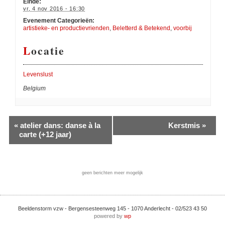
Einde:
vr, 4 nov 2016 - 16:30
Evenement Categorieën:
artistieke- en productievrienden
,
Beletterd & Betekend
,
voorbij
Locatie
Levenslust
Belgium
«
atelier dans: danse à la
Kerstmis
»
carte (+12 jaar)
geen berichten meer mogelijk
Beeldenstorm vzw - Bergensesteenweg 145 - 1070 Anderlecht - 02/523 43 50
powered by
wp