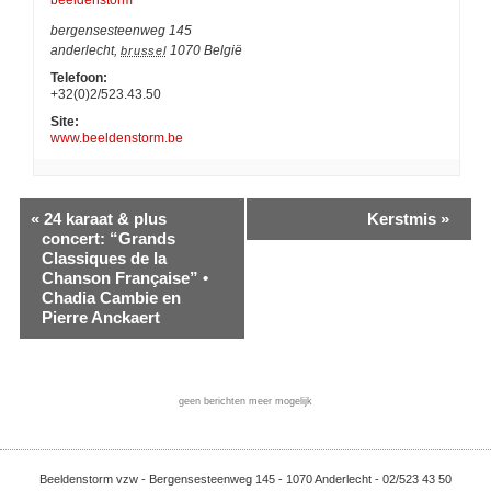
bergensesteenweg 145
anderlecht
,
1070
België
brussel
Telefoon:
+32(0)2/523.43.50
Site:
www.beeldenstorm.be
«
24 karaat & plus
Kerstmis
»
concert: “Grands
Classiques de la
Chanson Française” •
Chadia Cambie en
Pierre Anckaert
geen berichten meer mogelijk
Beeldenstorm vzw - Bergensesteenweg 145 - 1070 Anderlecht - 02/523 43 50