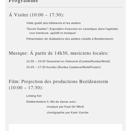
Á Visiter (10:00 – 17:30):
Visite guidé des bâtiments et les ateliers
“Secret Garden”: Exposition d’oeuvres en ceramique dans l’agréabe
cour interieure, apéritif et musique!
Présentation de réalisations des ateliers créatifs à Beeldenstorm
Musique: Á partir de 14h30, musiciens locales:
14:30 – 15:45 Gerammel en Geboenk (Cumbia/Rumba/World)
15:45 – 17:30 Arumbo (Rumba Catalana/World/Fusion)
Film: Projection des productions Beeldenstorm
(10:00 – 17:30):
Linking Ket
Klokkenluiders II, film de danse avec:
musique par Kaat De Windt
chorégraphie par Karin Vyncke