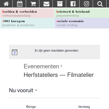
beelden & verbeelden
beletterd & betekend
volwassenenwerking
jongerenwerking
1001 kuregem
sociale economie
promoties & producties
sociale werking
Er zijn geen resultaten gevonden.
Evenementen
Herfstateliers — Filmatelier
Nu vooruit
Selecteer
een
datum
Evenementen
Vorige
Vandaag