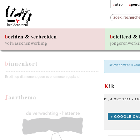
intro
agen
beelden & verbeelden
beletterd &
volwassenenwerking
jongerenwerki
binnenkort
Dit evenement is voorb
Er zijn op dit moment geen evenementen gepland
Kik
Jaarthema
DI, 4 OKT 2011 - 16
+ GOOGLE CA