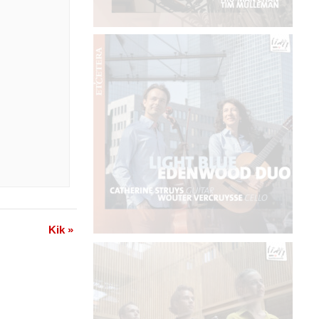
Kik
»