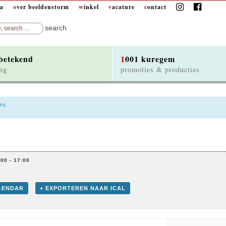
da
over beeldenstorm
winkel
vacature
contact
 betekend
1001 kuregem
ng
promoties & producties
ij.
:00
-
17:00
LENDAR
+ EXPORTEREN NAAR ICAL