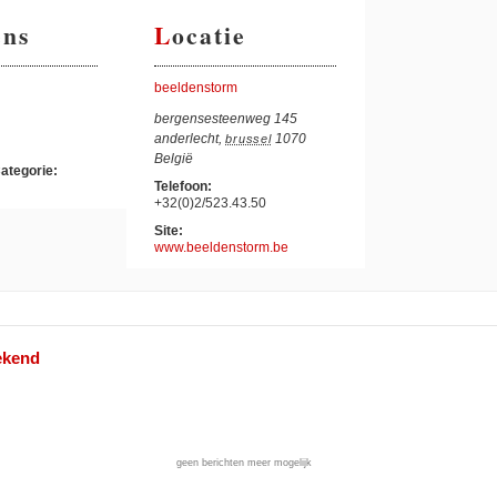
ens
Locatie
beeldenstorm
bergensesteenweg 145
anderlecht
,
1070
brussel
België
ategorie:
Telefoon:
+32(0)2/523.43.50
Site:
www.beeldenstorm.be
ekend
geen berichten meer mogelijk