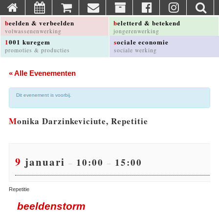
beelden & verbeelden
beletterd & betekend
volwassenenwerking
jongerenwerking
1001 kuregem
sociale economie
promoties & producties
sociale werking
« Alle Evenementen
Dit evenement is voorbij.
Monika Darzinkeviciute, Repetitie
9 januari
10:00
15:00
–
–
Repetitie
beeldenstorm