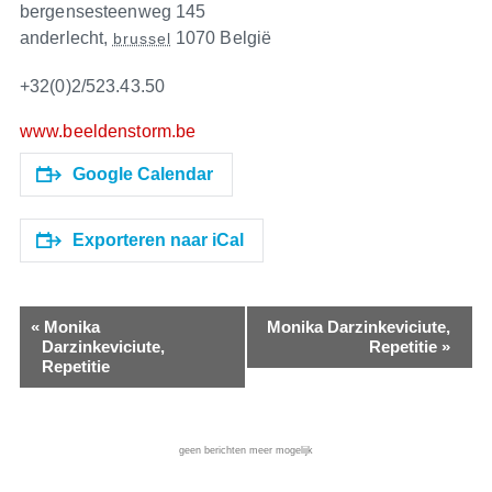
bergensesteenweg 145
anderlecht
,
1070
België
brussel
+32(0)2/523.43.50
www.beeldenstorm.be
Google Calendar
Exporteren naar iCal
«
Monika
Monika Darzinkeviciute,
Darzinkeviciute,
Repetitie
»
Repetitie
geen berichten meer mogelijk