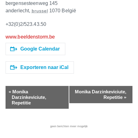
bergensesteenweg 145
anderlecht
,
1070
België
brussel
+32(0)2/523.43.50
www.beeldenstorm.be
Google Calendar
Exporteren naar iCal
«
Monika
Monika Darzinkeviciute,
Darzinkeviciute,
Repetitie
»
Repetitie
geen berichten meer mogelijk