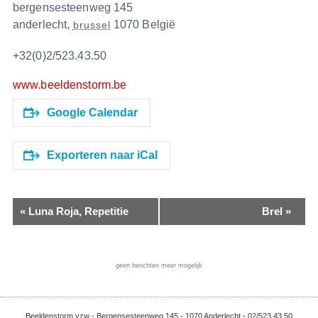
bergensesteenweg 145
anderlecht
,
1070
België
brussel
+32(0)2/523.43.50
www.beeldenstorm.be
Google Calendar
Exporteren naar iCal
«
Luna Roja, Repetitie
Brel
»
geen berichten meer mogelijk
Beeldenstorm vzw - Bergensesteenweg 145 - 1070 Anderlecht - 02/523 43 50