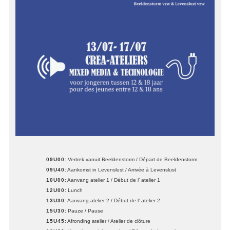
09U00
: Vertrek vanuit Beeldenstorm / Départ de Beeldenstorm
09U40
: Aankomst in Levenslust / Arrivée à Levenslust
10U00
: Aanvang atelier 1 / Début de l’ atelier 1
12U00
: Lunch
13U30
: Aanvang atelier 2 / Début de l’ atelier 2
15U30
: Pauze / Pause
15U45
: Afronding atelier / Atelier de clôture