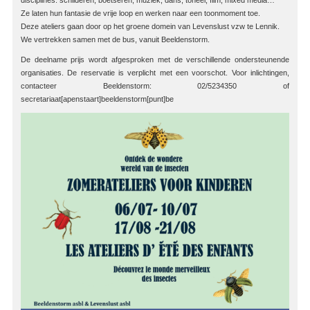
disciplines: schilderen, boetseren, muziek, dans, toneel, film, mixed media…
Ze laten hun fantasie de vrije loop en werken naar een toonmoment toe.
Deze ateliers gaan door op het groene domein van Levenslust vzw te Lennik.
We vertrekken samen met de bus, vanuit Beeldenstorm.
De deelname prijs wordt afgesproken met de verschillende ondersteunende
organisaties. De reservatie is verplicht met een voorschot. Voor inlichtingen,
contacteer Beeldenstorm: 02/5234350 of
secretariaat[apenstaart]beeldenstorm[punt]be