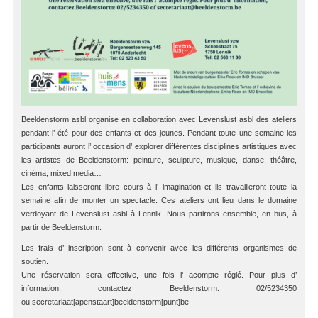
Beeldenstorm asbl organise en collaboration avec Levenslust asbl des ateliers
pendant l’ été pour des enfants et des jeunes. Pendant toute une semaine les
participants auront l’ occasion d’ explorer différentes disciplines artistiques avec
les artistes de Beeldenstorm: peinture, sculpture, musique, danse, théâtre,
cinéma, mixed media…
Les enfants laisseront libre cours à l’ imagination et ils travailleront toute la
semaine afin de monter un spectacle. Ces ateliers ont lieu dans le domaine
verdoyant de Levenslust asbl à Lennik. Nous partirons ensemble, en bus, à
partir de Beeldenstorm.
Les frais d’ inscription sont à convenir avec les différents organismes de
soutien.
Une réservation sera effective, une fois l‘ acompte réglé. Pour plus d’
information, contactez Beeldenstorm: 02/5234350
ou secretariaat[apenstaart]beeldenstorm[punt]be