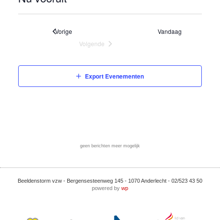
Selecteer
een
datum
Evenementen
Vorige
Vandaag
Volgende
Evenementen
Export Evenementen
geen berichten meer mogelijk
Beeldenstorm vzw - Bergensesteenweg 145 - 1070 Anderlecht - 02/523 43 50
powered by
wp