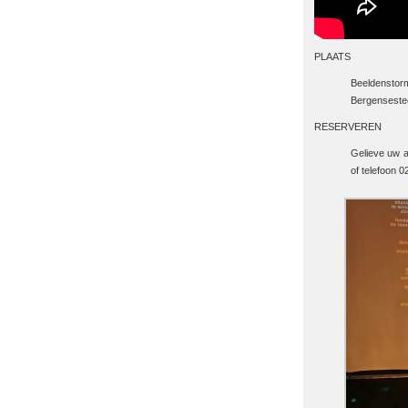
PLAATS
Beeldensto
Bergensest
RESERVEREN
Gelieve uw a
of telefoon 0