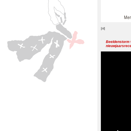
[nl]
Beeldenstorm v
nieuwjaarsrece