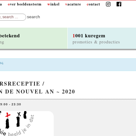
da
over beeldenstorm
winkel
vacature
contact
 betekend
1001 kuregem
ng
promoties & producties
ij.
RSRECEPTIE /
 DE NOUVEL AN ~ 2020
19:00
-
23:30