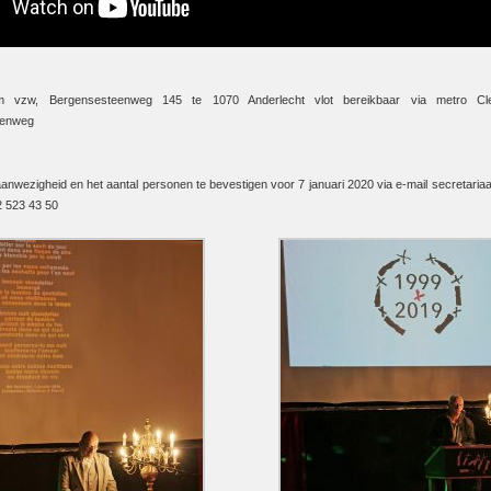
rm vzw, Bergensesteenweg 145 te 1070 Anderlecht vlot bereikbaar via metro Cl
eenweg
anwezigheid en het aantal personen te bevestigen voor 7 januari 2020 via e-mail secretari
2 523 43 50