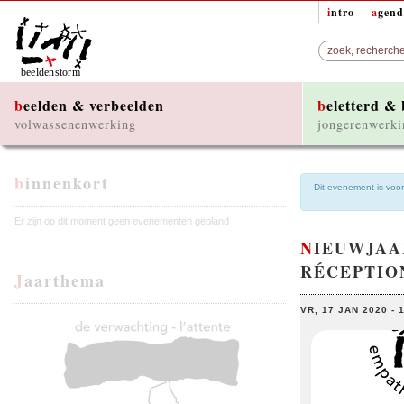
intro
agen
beelden & verbeelden
beletterd &
volwassenenwerking
jongerenwerki
binnenkort
Dit evenement is voorb
Er zijn op dit moment geen evenementen gepland
NIEUWJAA
RÉCEPTION
Jaarthema
VR, 17 JAN 2020 - 