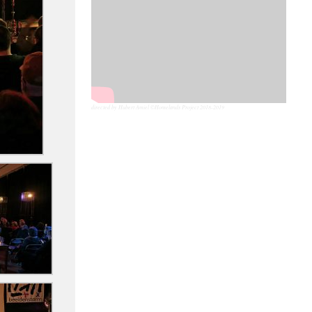
directed by Hubert Amiel ©Homelands Project 2018-2019