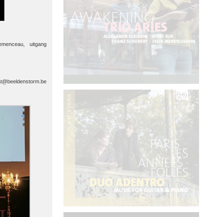
emenceau, uitgang
aat@beeldenstorm.be