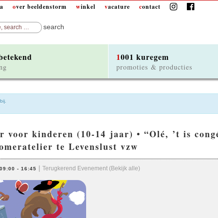
da
over beeldenstorm
winkel
vacature
contact
 betekend
1001 kuregem
ng
promoties & producties
ij.
omeratelier te Levenslust vzw
|
Terugkerend Evenement
(Bekijk alle)
09:00
-
16:45