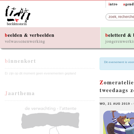
intro
agen
beelden & verbeelden
beletterd &
volwassenenwerking
jongerenwerki
binnenkort
Dit evenement is voorb
Er zijn op dit moment geen evenementen gepland
Zomeratelier voor kinderen (10-14 jaar) • “Olé, ’t is congé!” •
tweedaags z
Jaarthema
WO, 21 AUG 2019 - 