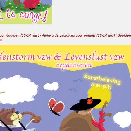
oor kinderen (10-14 jaar) / Ateliers de vacances pour enfants (10-14 ans) / Beelde
zw